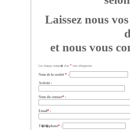
Laissez nous vos
et nous vous con
*
Les champs marqu� d'un
sont obligatoires
Nom de la société
*
:
Activité :
Nom du contact
*
:
Email
*
:
T�l�phone
*
: