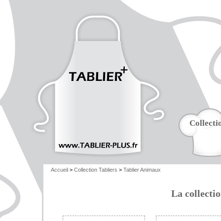
Collecti
Accueil
>
Collection Tabliers
>
Tablier Animaux
La collecti